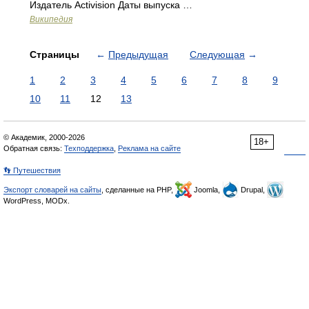
Издатель Activision Даты выпуска …
Википедия
Страницы
←
Предыдущая
Следующая
→
1
2
3
4
5
6
7
8
9
10
11
12
13
© Академик, 2000-2026
18+
Обратная связь:
Техподдержка
,
Реклама на сайте
👣 Путешествия
Экспорт словарей на сайты
, сделанные на PHP,
Joomla,
Drupal,
WordPress, MODx.