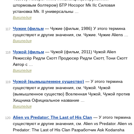
штормовым болтером) БТР Носорог Mk IIc Силовая
установка Mk. II универсальны …
Википедия
Чужие (фильм
— Чужие (фильм, 1986) У этого термина
117
существуют и другие значения, см. Чужие. Чужие Aliens …
Википедия
Чужой (фильм
— Чужой (фильм, 2011) Чужой Alien
118
Режиссёр Ридли Скотт Продюсер Ридли Скотт, Тони Скотт
Автор с …
Википедия
Чужой (вымышленное существо)
— У этого термина
119
существуют и другие значения, см. Чужой. Чужой
(вымышленное существо) Вселенная Чужой, Чужой против
Хищника Официальное название …
Википедия
Alien vs Predator: The Last of His Clan
— У этого термина
120
существуют и другие значения, см. Alien vs Predator. Alien vs
Predator: The Last of His Clan Разработчик Ask Kodansha