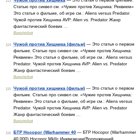
Чужой против хищника
— Это статья о первом фильме.
113
Статью про сиквел см. «Чужие против Хищника: Реквием»
Это статья о фильме, об игре см.: Aliens versus Predator.
Чужой против Хищника AVP: Alien vs. Predator Жанр
фантастический боевик …
Википедия
Чужой против Хищника (фильм)
— Это статья о первом
114
фильме. Статью про сиквел см. «Чужие против Хищника:
Реквием» Это статья о фильме, об игре см.: Aliens versus
Predator. Чужой против Хищника AVP: Alien vs. Predator
Жанр фантастический боевик …
Википедия
Чужой против хищника (фильм)
— Это статья о первом
115
фильме. Статью про сиквел см. «Чужие против Хищника:
Реквием» Это статья о фильме, об игре см.: Aliens versus
Predator. Чужой против Хищника AVP: Alien vs. Predator
Жанр фантастический боевик …
Википедия
БТР Носорог (Warhammer 40
— БТР Носорог (Warhammer
116
40,000) Носорог MkIIc Инквизиции(Вооруженний